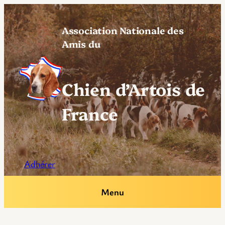
Aller
au
Association Nationale des
contenu
Amis du
Chien d’Artois de
France
Adhérer
Menu