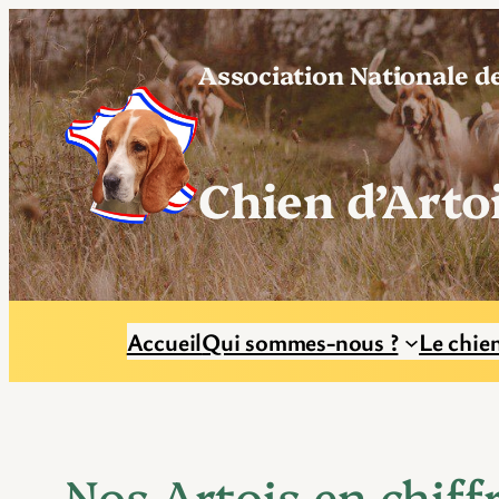
Aller
au
Association Nationale d
contenu
Chien d’Arto
Accueil
Qui sommes-nous ?
Le chie
Nos Artois en chiff