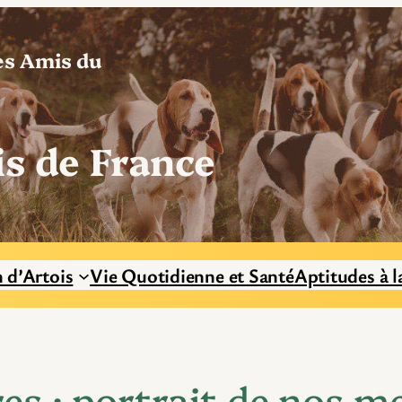
es Amis du
is de France
n d’Artois
Vie Quotidienne et Santé
Aptitudes à l
res : portrait de nos m