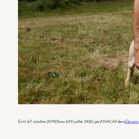
Écrit le
7 octobre 2019
(Revu le
10 juillet 2026
) par
ANACAF
dans
Élevage 