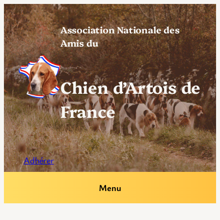
Aller
au
Association Nationale des
contenu
Amis du
Chien d’Artois de
France
Adhérer
Menu