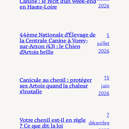
Canine : le récit d’un week-end
2026
en Haute-Loire
44ème Nationale d’Élevage de
5
la Centrale Canine à Vorey-
juillet
sur-Arzon (43) : le Chien
2026
d’Artois brille
15
Canicule au chenil : protéger
ses Artois quand la chaleur
juin
s’installe
2026
7
Votre chenil est-il en règle
décembre
? Ce que dit la loi